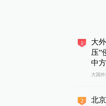
大外
1
压”
中方
大国外
北
2