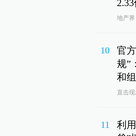
2.
地产界
官方
10
规”
和
直击现
利用
11