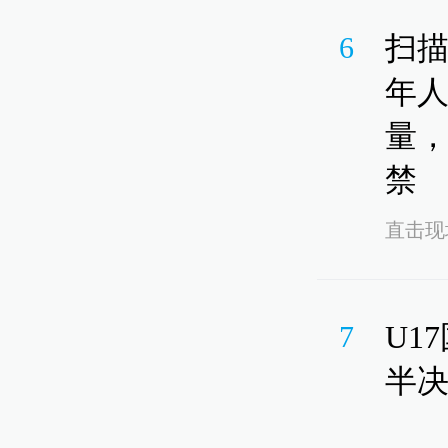
扫描
6
年人
量，
禁
直击现
U1
7
半