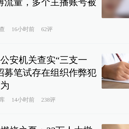
博流量，多个主播账号被
禁
查
16小时前
62评
公安机关查实“三支一
招募笔试存在组织作弊犯
行为
库
14小时前
238评