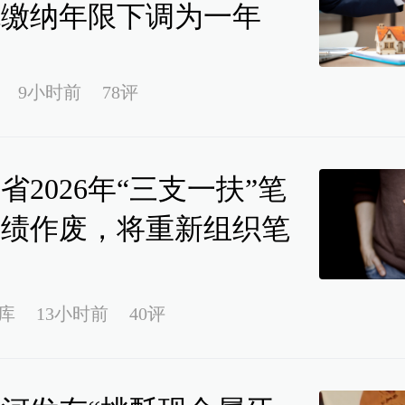
税缴纳年限下调为一年
9小时前
78评
省2026年“三支一扶”笔
成绩作废，将重新组织笔
库
13小时前
40评