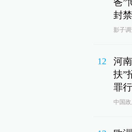
爸”
封
影子调
河南
12
扶”
罪
中国政