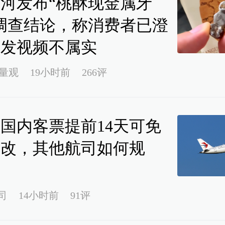
河发布“桃酥现金属牙
调查结论，称消费者已澄
所发视频不属实
量观
19小时前
266评
国内客票提前14天可免
退改，其他航司如何规
？
司
14小时前
91评