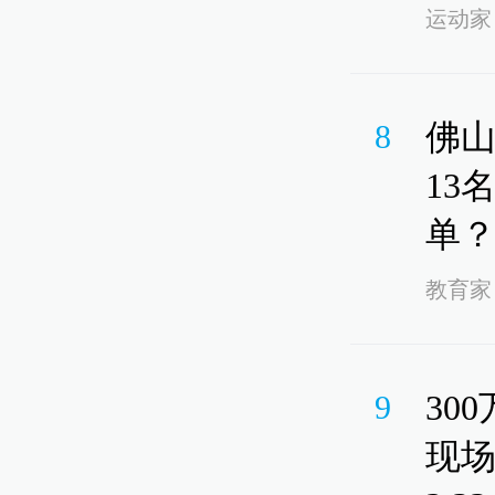
运动家
佛
8
13
单
教育家
30
9
现