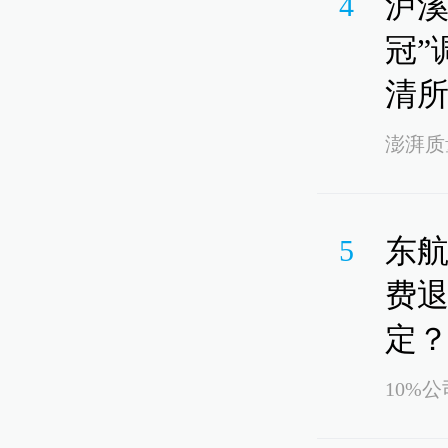
泸溪
4
冠”
清
澎湃质
东航
5
费
定
10%公