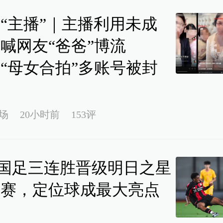
“主播”｜主播利用未成
喊网友“爸爸”博流
“母女合拍”多账号被封
场
20小时前
153评
7国足三连胜晋级明日之星
决赛，定位球成最大亮点