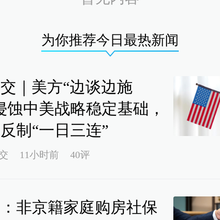
为你推荐今日最热新闻
交｜美方“边谈边施
侵蚀中美战略稳定基础，
反制“一日三连”
交
11小时前
40评
京：非京籍家庭购房社保