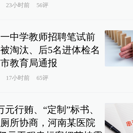
23小时前
56评
山一中学教师招聘笔试前
名被淘汰、后5名进体检名
？市教育局通报
17小时前
65评
0万元行贿、“定制”标书、
场厕所协商，河南某医院